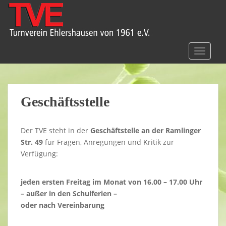
S
k
i
p
t
TOGGLE
o
m
a
i
Geschäftsstelle
n
c
Der TVE steht in der
Geschäftstelle an der Ramlinger
o
Str. 49
für Fragen, Anregungen und Kritik zur
n
Verfügung:
t
e
n
jeden ersten Freitag im Monat von 16.00 – 17.00 Uhr
t
– außer in den Schulferien –
oder nach Vereinbarung