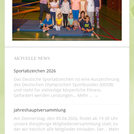
AKTUELLE NEWS
Sportabzeichen 2026
Das Deutsche Sportabzeichen ist eine Auszeichnung
des Deutschen Olympischen Sportbundes (DOSB)
und steht für vielseitige körperliche Fitness.
Gefordert werden Leistungen…
Mehr ...
→
Jahreshauptversammlung
Am Donnerstag, den 09.04.2026, findet ab 19.30 Uhr
unsere diesjährige Mitgliederversammlung statt, zu
der wir herzlich alle Mitglieder einladen. Der…
Mehr