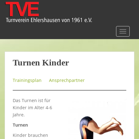
S
k
i
p
t
TOGGLE
o
m
a
i
Turnen Kinder
n
c
Trainingsplan
Ansprechpartner
o
n
t
Das Turnen ist für
e
Kinder im Alter 4-6
n
Jahre.
t
Turnen
Kinder brauchen